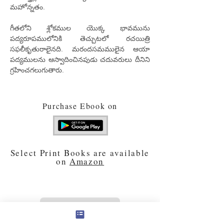
మహోన్నతం.
గీతలోని శ్లోకముల యొక్క భావమును
పద్యరూపములోనికి తెచ్చుటలో రచయిత్రి
సఫలీకృతురాలైనది. మరందసమములైన ఆయా
పద్యములను ఆస్వాదించినపుడు చదువరులు దీనిని
గ్రహించగలుగుతారు.
Purchase Ebook on
Select Print Books are available
on
Amazon
PREVIOUS BOOK