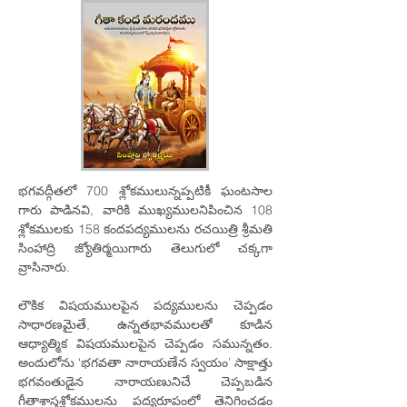
భగవద్గీతలో 700 శ్లోకములున్నప్పటికీ ఘంటసాల
గారు పాడినవి, వారికి ముఖ్యములనిపించిన 108
శ్లోకములకు 158 కందపద్యములను రచయిత్రి శ్రీమతి
సింహాద్రి జ్యోతిర్మయిగారు తెలుగులో చక్కగా
వ్రాసినారు.
లౌకిక విషయములపైన పద్యములను చెప్పడం
సాధారణమైతే, ఉన్నతభావములతో కూడిన
ఆధ్యాత్మిక విషయములపైన చెప్పడం సమున్నతం.
అందులోను ‘భగవతా నారాయణేన స్వయం’ సాక్షాత్తు
భగవంతుడైన నారాయణునిచే చెప్పబడిన
గీతాశాస్త్రశ్లోకములను పద్యరూపంలో తెనిగించడం