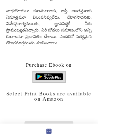
నాధయోగులు కులమతాలకు, ఆస్తీ అంతస్తులకు
ఏమాత్రమూ విలువనివ్వలేదు. యోగసాధనకు,
వివేకవైరాగ్యములకు, జ్ఞానసిద్దికీ వీరు
ప్రాముఖ్యతనిచ్చారు. వీరి బోధలు సమాజంలోని అన్ని
కులాలనూ ప్రభావితం చేశాయి. ఎందరికో సత్యమైన
యోగమార్గమును చూపించాయి.
Purchase Ebook on
Select Print Books are available
on
Amazon
PREVIOUS BOOK