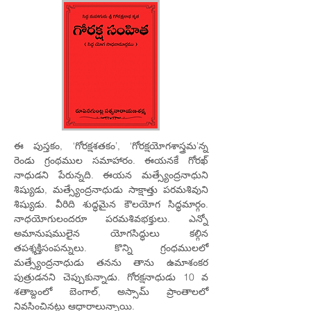
ఈ పుస్తకం, ‘గోరక్షశతకం’, ‘గోరక్షయోగశాస్త్రమ’న్న
రెండు గ్రంథముల సమాహారం. ఈయనకే గోరఖ్
నాధుడని పేరున్నది. ఈయన మత్స్యేంద్రనాధుని
శిష్యుడు, మత్స్యేంద్రనాధుడు సాక్షాత్తు పరమశివుని
శిష్యుడు. వీరిది శుద్ధమైన కౌలయోగ సిద్ధమార్గం.
నాధయోగులందరూ పరమశివభక్తులు. ఎన్నో
అమానుషములైన యోగసిద్ధులు కల్గిన
తపశ్శక్తిసంపన్నులు. కొన్ని గ్రంధములలో
మత్స్యేంద్రనాధుడు తనను తాను ఉమాశంకర
పుత్రుడనని చెప్పుకున్నాడు. గోరక్షనాధుడు 10 వ
శతాబ్దంలో బెంగాల్, అస్సామ్ ప్రాంతాలలో
నివసించినట్లు ఆధారాలున్నాయి.