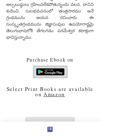
అల్పబుద్ధులు గ్రహించలేకపోతున్నందు వలన, దానిని
కుదించి, సులభవచనంలో ‘తంత్రసారము’ అనే
గ్రంథమును ఆయన రచించారు. ఈ
సంస్కృతగ్రంథమును జిజ్ఞాసువుల ఉపయోగార్థమై
తెలుగుభాషలోకి తేగలగడం పరమేశ్వర కటాక్షంగా
భావిస్తున్నాము.
Purchase Ebook on
Select Print Books are available
on
Amazon
PREVIOUS BOOK
NEXT BOOK