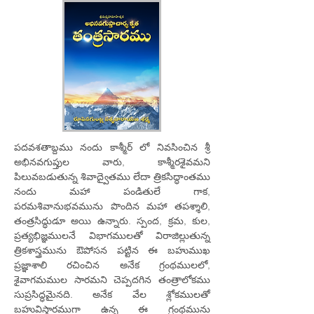
పదవశతాబ్దము నందు కాశ్మీర్ లో నివసించిన శ్రీ
అభినవగుప్తుల వారు, కాశ్మీరశైవమని
పిలువబడుతున్న శివాద్వైతము లేదా త్రికసిద్ధాంతము
నందు మహా పండితులే గాక,
పరమశివానుభవమును పొందిన మహా తపశ్శాలి,
తంత్రసిద్ధుడూ అయి ఉన్నారు. స్పంద, క్రమ, కుల,
ప్రత్యభిజ్ఞములనే విభాగములతో విరాజిల్లుతున్న
త్రికశాస్త్రమును ఔపోసన పట్టిన ఈ బహుముఖ
ప్రజ్ఞాశాలి రచించిన అనేక గ్రంథములలో,
శైవాగమముల సారమని చెప్పదగిన తంత్రాలోకము
సుప్రసిద్ధమైనది. అనేక వేల శ్లోకములతో
బహువిస్తారముగా ఉన్న ఈ గ్రంథమును