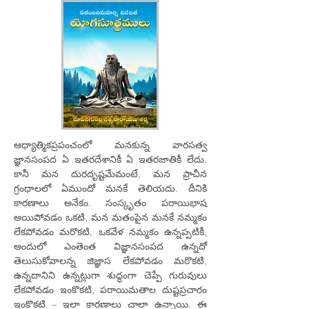
ఆధ్యాత్మికప్రపంచంలో మనకున్న వారసత్వ
జ్ఞానసంపద ఏ ఇతరదేశానికీ ఏ ఇతరజాతికీ లేదు.
కానీ మన దురదృష్టమేమంటే, మన ప్రాచీన
గ్రంధాలలో ఏముందో మనకే తెలియదు. దీనికి
కారణాలు అనేకం. సంస్కృతం పరాయిభాష
అయిపోవడం ఒకటి, మన మతంపైన మనకే నమ్మకం
లేకపోవడం మరొకటి, ఒకవేళ నమ్మకం ఉన్నప్పటికీ,
అందులో ఎంతెంత విజ్ఞానసంపద ఉన్నదో
తెలుసుకోవాలన్న జిజ్ఞాస లేకపోవడం మరొకటి,
ఉన్నదానిని ఉన్నట్లుగా శుద్ధంగా చెప్పే గురువులు
లేకపోవడం ఇంకొకటి, పరాయిమతాల దుష్టప్రచారం
ఇంకొకటి – ఇలా కారణాలు చాలా ఉన్నాయి. ఈ