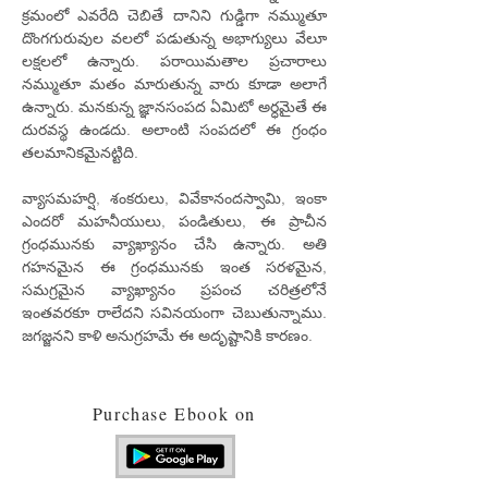
క్రమంలో ఎవరేది చెబితే దానిని గుడ్డిగా నమ్ముతూ
దొంగగురువుల వలలో పడుతున్న అభాగ్యులు వేలూ
లక్షలలో ఉన్నారు. పరాయిమతాల ప్రచారాలు
నమ్ముతూ మతం మారుతున్న వారు కూడా అలాగే
ఉన్నారు. మనకున్న జ్ఞానసంపద ఏమిటో అర్ధమైతే ఈ
దురవస్థ ఉండదు. అలాంటి సంపదలో ఈ గ్రంధం
తలమానికమైనట్టిది.
వ్యాసమహర్షి, శంకరులు, వివేకానందస్వామి, ఇంకా
ఎందరో మహనీయులు, పండితులు, ఈ ప్రాచీన
గ్రంధమునకు వ్యాఖ్యానం చేసి ఉన్నారు. అతి
గహనమైన ఈ గ్రంధమునకు ఇంత సరళమైన,
సమగ్రమైన వ్యాఖ్యానం ప్రపంచ చరిత్రలోనే
ఇంతవరకూ రాలేదని సవినయంగా చెబుతున్నాము.
జగజ్జనని కాళి అనుగ్రహమే ఈ అదృష్టానికి కారణం.
Purchase Ebook on