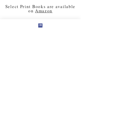
Select Print Books are available
on
Amazon
PREVIOUS BOOK
NEXT BOOK
© 2024 Panchawati Spiritual Foundation, USA
organization - Tax ID #
501(c)3
81-3322880