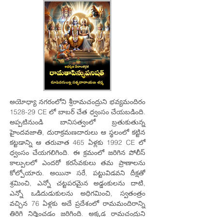
అయోధ్యా నగరంలోని శ్రీరామచంద్రుని భవ్యమందిరం
1528-29 CE లో బాబర్ చేత ధ్వంసం చేయబడింది.
అప్పటినుండి బానిసత్వంలో బ్రతుకుతున్న
హైందవజాతి, దురాక్రమణదారులు ఆ స్థలంలో కట్టిన
కట్టడాన్ని ఆ తరువాత 465 ఏళ్లకు 1992 CE లో
ధ్వంసం చేయగలిగింది. ఈ క్రమంలో జరిగిన పోలీస్
కాల్పులలో ఎందరో కరసేవకులు తమ ప్రాణాలను
కోల్పోయారు. అయినా సరే, పట్టువిడవని దీక్షతో
శ్రమించి, ఎన్నో చట్టపరమైన అడ్డంకులను దాటి,
ఎన్నో ఒడిదుడుకులను అధిగమించి, స్వతంత్రం
వచ్చిన 76 ఏళ్లకు అదే ప్రదేశంలో రామమందిరాన్ని
తిరిగి నిర్మించడం జరిగింది. అక్కడ రామచంద్రుని