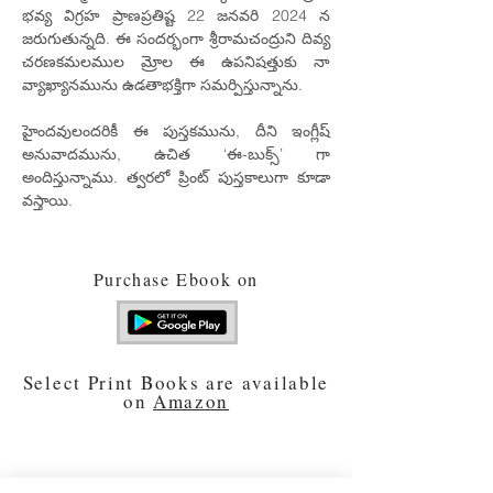
భవ్య విగ్రహ ప్రాణప్రతిష్ట 22 జనవరి 2024 న
జరుగుతున్నది. ఈ సందర్భంగా శ్రీరామచంద్రుని దివ్య
చరణకమలముల మ్రోల ఈ ఉపనిషత్తుకు నా
వ్యాఖ్యానమును ఉడతాభక్తిగా సమర్పిస్తున్నాను.
హైందవులందరికీ ఈ పుస్తకమును, దీని ఇంగ్లీష్
అనువాదమును, ఉచిత ‘ఈ-బుక్స్’ గా
అందిస్తున్నాము. త్వరలో ప్రింట్ పుస్తకాలుగా కూడా
వస్తాయి.
Purchase Ebook on
Select Print Books are available
on
Amazon