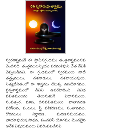
స్వరశాస్త్రమనే ఈ ప్రాచీనగ్రంథము తంత్రశాస్త్రమునకు
చెందినది. తంత్రములన్నియు పరమశివుని చేత దేవికి
చెప్పబడినవి. ఈ గ్రంథములో స్వరములు వాటి
తత్త్వములు, దశనాడులు, దశవాయువులు,
నిత్యజీవితంలో ఈ శాస్త్రము యొక్క ఉపయోగము,
ప్రశ్నశాస్త్రములో దీనిని ఉపయోగించి వివిధ
ఫలితములను తెలుసుకునే విధానములు,
సంవత్సర, మాస, దినఫలితములు, వాతావరణ
పరిశీలన, పంటలు, స్త్రీ వశీకరణము, సంతానము,
రోగములు నిర్ధారణ, మరణసమయము,
ఛాయాపురుష సాధన, కుండలినీ యోగము మొదలైన
అనేక విషయములు వివరింపబడినవి.