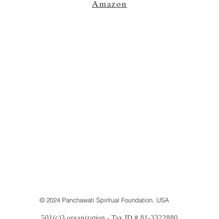
Amazon
© 2024 Panchawati Spiritual Foundation, USA
organization - Tax ID #
501(c)3
81-3322880