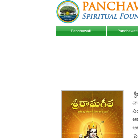
PANCHA
Spiritual Fou
Panchawati
Panchawati
‘శ
వ
సం
ఆ
ఆధ
‘ప