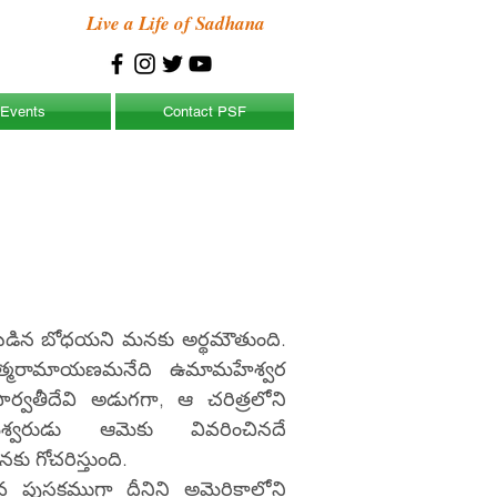
Live a Life of Sadhana
Events
Contact PSF
చెప్పబడిన బోధయని మనకు అర్థమౌతుంది.
్యాత్మరామాయణమనేది ఉమామహేశ్వర
ార్వతీదేవి అడుగగా, ఆ చరిత్రలోని
శ్వరుడు ఆమెకు వివరించినదే
 గోచరిస్తుంది.
వ పుస్తకముగా దీనిని అమెరికాలోని