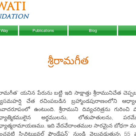
WATI
ndation
 Way
Publications
Blog
శ్రీరామగీత
్రీరామగీత’ యనిన పేరును బట్టి ఇది సాక్షాత్తు శ్రీరామునిచేత 
్యాసమహర్షి చేత రచింపబడిన బ్రహ్మాండపురాణంలోని ఆధ
వాదరూపంలో ఉంటుంది. శ్రీరాముని దివ్యచరిత్రను గురించి ప
ధ్యాత్మికములైన అర్థములను, లోతుపాతులను, పరమే
్యాత్మరామాయణము. ఇది వేదవేదాంతముల సారమైన బోధగా మనకు
ంచవటి స్పిరిట్యువల్ ఫౌండేషన్’ నుండి వెలువడుతున్న 55 